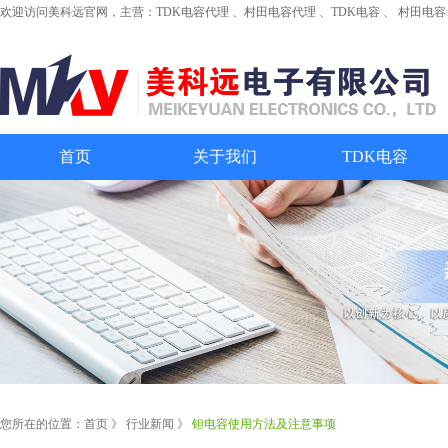
欢迎访问美科远官网，主营：
TDK电容代理
、
村田电容代理
、
TDK电容
、
村田电容
首页
关于我们
TDK电容
您所在的位置：
首页
》
行业新闻
》
钽电容使用方法及注意事项