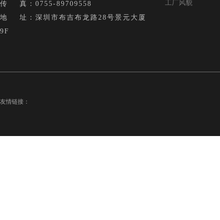
工厂风貌
传 真：0755-89709558
地 址：深圳市布吉布龙路28号景元大厦
9F
友情链接：